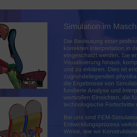
Simulation im Masch
Die Bedeutung einer profes
korrekten Interpretation in
eingeschätzt werden. Sie er
Visualisierung hinaus, ko
und zu erklären. Dies ist e
zugrundeliegenden physikal
die Ergebnisse von Simulati
fundierte Analyse und Interp
wertvollen Einsichten, die f
technologische Fortschritte 
Bei uns sind FEM-Simulati
Entwicklungsprozess verknüp
Weise, wie wir Konstruktion