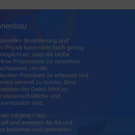
inenbau
sionellen Modellierung und
 der Physik kann nicht hoch genug
möglicht es, über die bloße
mplexe Phänomene zu verstehen
ntscheidend, um die
ischen Prinzipien zu erfassen und
onen sinnvoll zu nutzen. Eine
retation der Daten führt zu
ür wissenschaftliche und
unerlässlich sind.
onen mit dem CAD-
ft und erweitert die Art und
en bewerten und optimieren.