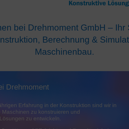
en bei Drehmoment GmbH – Ihr S
onstruktion, Berechnung & Simulat
Maschinenbau.
bei Drehmoment
hrigen Erfahrung in der Konstruktion sind wir in
 Maschinen zu konstruieren und
Lösungen zu entwickeln.