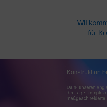
Willkomm
für K
Konstruktion 
Dank unserer langjä
der Lage, komplexe
maßgeschneiderte 