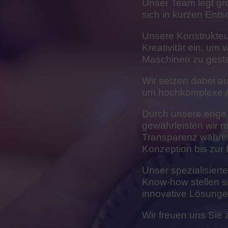
Unser Team legt gro
sich in kurzen Ent
Unsere Konstrukteu
Kreativität ein, um 
Maschinen zu gesta
Wir setzen dabei a
um hochkomplexe An
Durch unsere enge
gewährleisten wir
Transparenz währe
Konzeption bis zur 
Unser spezialisier
Know-how stellen si
innovative Lösunge
Wir freuen uns Sie