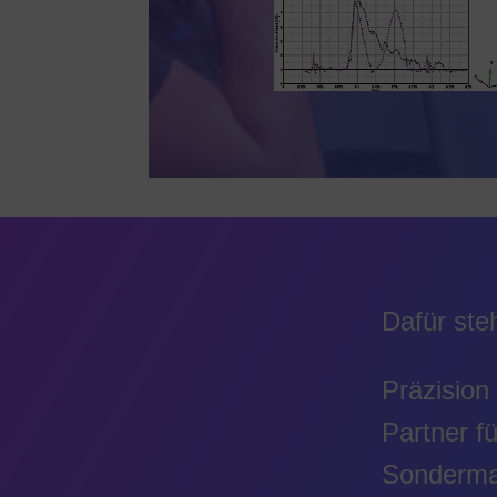
Dafür st
Präzision 
Partner f
Sondermas